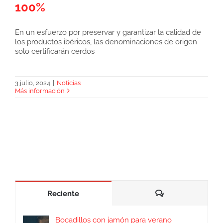
100%
Las Denominaciones de Origen solo
En un esfuerzo por preservar y garantizar la calidad de
certificarán cerdos ibéricos 100%
los productos ibéricos, las denominaciones de origen
solo certificarán cerdos
3 julio, 2024
|
Noticias
Más información
Comentarios
Reciente
Bocadillos con jamón para verano