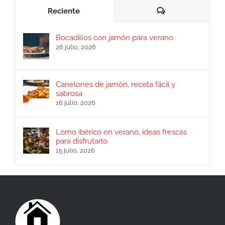
Comentarios
Reciente
Bocadillos con jamón para verano
26 julio, 2026
Canelones de jamón, receta fácil y
sabrosa
16 julio, 2026
Lomo ibérico en verano, ideas frescas
para disfrutarlo
15 julio, 2026