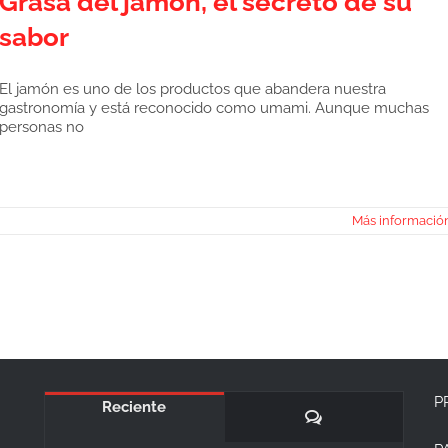
Grasa del jamón, el secreto de su
sabor
El jamón es uno de los productos que abandera nuestra
gastronomía y está reconocido como umami. Aunque muchas
personas no
Más informació
P
Reciente
Comentarios