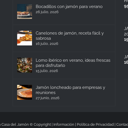
P
9
Bocadillos con jamón para verano
26 julio, 2026
J
Canelones de jamón, receta fácil y
2
sabrosa
1
16 julio, 2026
J
Lomo ibérico en verano, ideas frescas
1
para disfrutarlo
15 julio, 2026
Jamón loncheado para empresas y
reuniones
27 junio, 2026
 Casa del Jamón © Copyright |
Información
|
Política de Privacidad
|
Contac