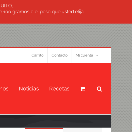
TUITO,
 100 gramos o el peso que usted elija.
Carrito
Contacto
Mi cuenta
mos
Noticias
Recetas