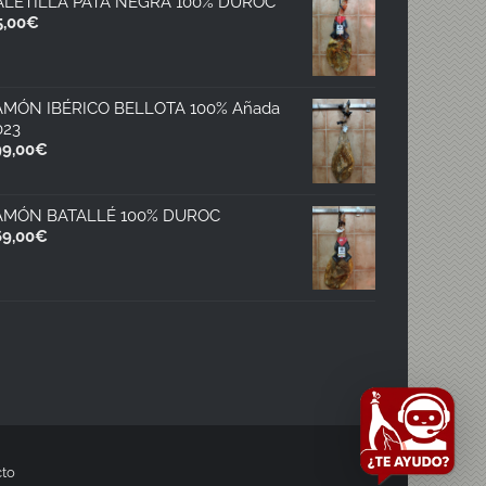
ALETILLA PATA NEGRA 100% DUROC
5,00
€
AMÓN IBÉRICO BELLOTA 100% Añada
023
99,00
€
AMÓN BATALLÉ 100% DUROC
69,00
€
to