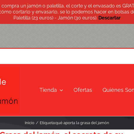
s compra un jamón o paletilla, el corte y el envasado es GRA
 cómo cortarlo y envasarlo, se lo podemos hacer en bolsas de
Paletilla (23 euros) - Jamón (30 euros).
Descartar
Tienda
Ofertas
Quiénes So
Inicio
Etiqueta:
qué aporta la grasa del jamón