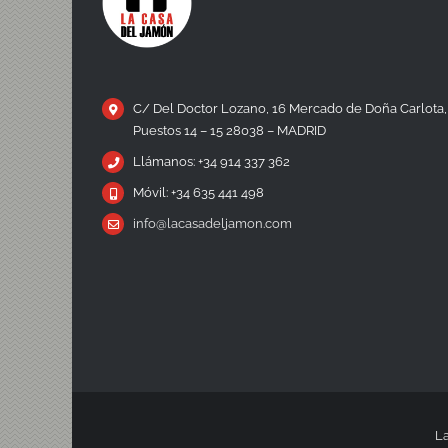
C/ Del Doctor Lozano, 16 Mercado de Doña Carlota,
Puestos 14 – 15 28038 – MADRID
Llámanos: +34 914 337 362
Móvil: +34 635 441 498
info@lacasadeljamon.com
La