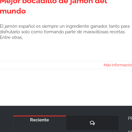
Mejor bocadillo de jamón del
mundo
El jamón español es siempre un ingrediente ganador, tanto para
disfrutarlo solo como formando parte de maravillosas recetas.
Entre otras,
Más informació
P
Reciente
Comentarios