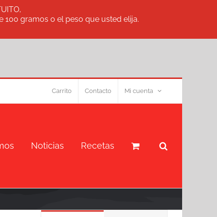
TUITO,
 100 gramos o el peso que usted elija.
Carrito
Contacto
Mi cuenta
mos
Noticias
Recetas