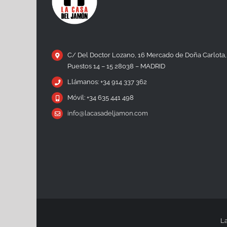
C/ Del Doctor Lozano, 16 Mercado de Doña Carlota,
Puestos 14 – 15 28038 – MADRID
Llámanos: +34 914 337 362
Móvil: +34 635 441 498
info@lacasadeljamon.com
La