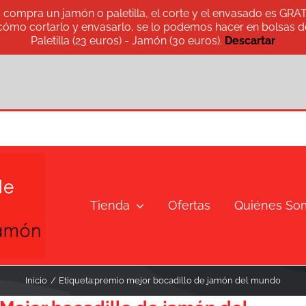
s compra un jamón o paletilla, el corte y el envasado es GRA
 cómo cortarlo y envasarlo, se lo podemos hacer en bolsas de
Paletilla (23 euros) - Jamón (30 euros).
Descartar
Tienda
Ofertas
Quiénes So
Inicio
Etiqueta:
premio mejor bocadillo de jamón del mundo