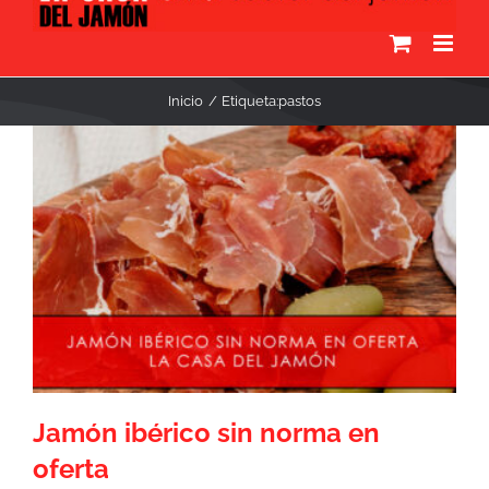
Inicio
Etiqueta:
pastos
Jamón ibérico sin norma en
oferta