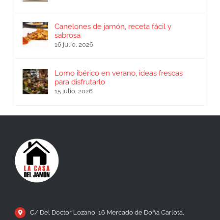
Canelones de jamón, receta fácil y
sabrosa
16 julio, 2026
Lomo ibérico en verano, ideas frescas
para disfrutarlo
15 julio, 2026
C/ Del Doctor Lozano, 16 Mercado de Doña Carlota,