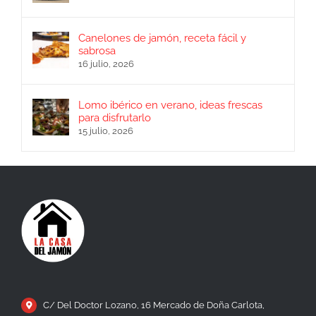
Canelones de jamón, receta fácil y
sabrosa
16 julio, 2026
Lomo ibérico en verano, ideas frescas
para disfrutarlo
15 julio, 2026
C/ Del Doctor Lozano, 16 Mercado de Doña Carlota,