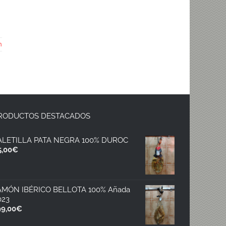
n
RODUCTOS DESTACADOS
ALETILLA PATA NEGRA 100% DUROC
5,00
€
AMÓN IBÉRICO BELLOTA 100% Añada
023
99,00
€