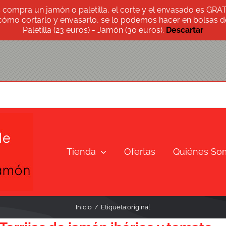
s compra un jamón o paletilla, el corte y el envasado es GRA
 cómo cortarlo y envasarlo, se lo podemos hacer en bolsas de
Paletilla (23 euros) - Jamón (30 euros).
Descartar
Tienda
Ofertas
Quiénes So
Inicio
Etiqueta:
original