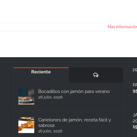
Más informació
P
Reciente
Comentarios
P
9
Bocadillos con jamón para verano
26 julio, 2026
J
Canelones de jamón, receta fácil y
2
sabrosa
1
16 julio, 2026