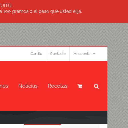
TUITO,
 100 gramos o el peso que usted elija.
Carrito
Contacto
Mi cuenta
mos
Noticias
Recetas