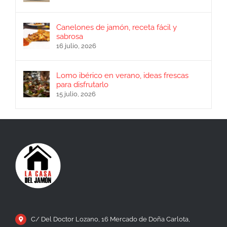
Canelones de jamón, receta fácil y
sabrosa
16 julio, 2026
Lomo ibérico en verano, ideas frescas
para disfrutarlo
15 julio, 2026
C/ Del Doctor Lozano, 16 Mercado de Doña Carlota,