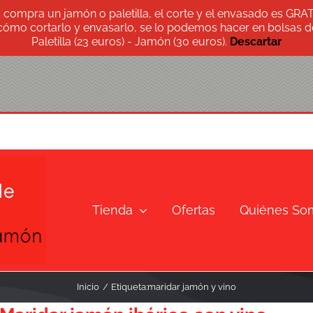
s compra un jamón o paletilla, el corte y el envasado es GRA
 cómo cortarlo y envasarlo, se lo podemos hacer en bolsas de
Paletilla (23 euros) - Jamón (30 euros).
Descartar
Tienda
Ofertas
Quiénes So
Inicio
Etiqueta:
maridar jamón y vino