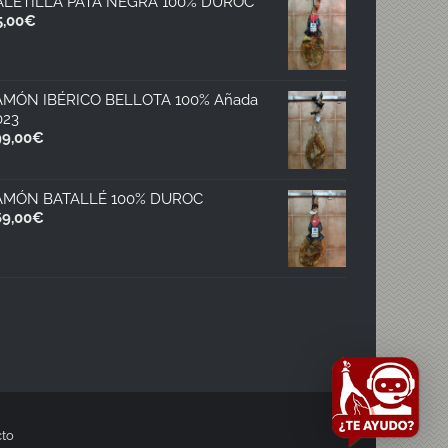
ALETILLA PATA NEGRA 100% DUROC
5,00
€
AMÓN IBÉRICO BELLOTA 100% Añada
023
99,00
€
AMÓN BATALLÉ 100% DUROC
69,00
€
to