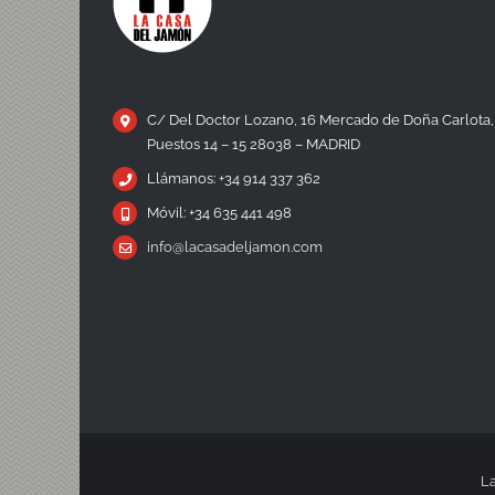
C/ Del Doctor Lozano, 16 Mercado de Doña Carlota,
Puestos 14 – 15 28038 – MADRID
Llámanos: +34 914 337 362
Móvil: +34 635 441 498
info@lacasadeljamon.com
La