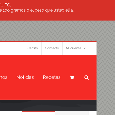
TUITO,
 100 gramos o el peso que usted elija.
Carrito
Contacto
Mi cuenta
mos
Noticias
Recetas