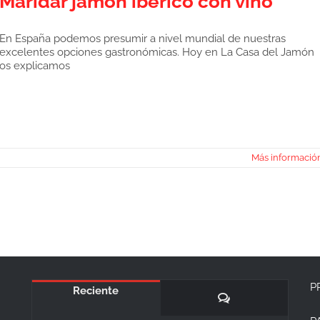
Maridar jamón ibérico con vino
En España podemos presumir a nivel mundial de nuestras
excelentes opciones gastronómicas. Hoy en La Casa del Jamón
os explicamos
Más informació
P
Reciente
Comentarios