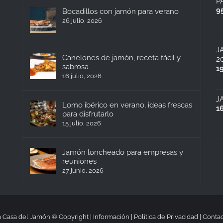
P
9
Bocadillos con jamón para verano
26 julio, 2026
J
Canelones de jamón, receta fácil y
2
sabrosa
1
16 julio, 2026
J
Lomo ibérico en verano, ideas frescas
1
para disfrutarlo
15 julio, 2026
Jamón loncheado para empresas y
reuniones
27 junio, 2026
 Casa del Jamón © Copyright |
Información
|
Política de Privacidad
|
Contac