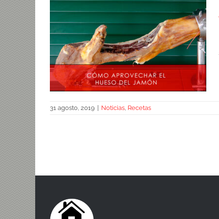
31 agosto, 2019
|
Noticias
,
Recetas
El hueso del jamón: ¡ni se te ocurra
tirarlo!