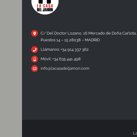
C/ Del Doctor Lozano, 16 Mercado de Doña Carlota,
Puestos 14 – 15 28038 – MADRID
Llámanos: +34 914 337 362
Móvil: +34 635 441 498
info@lacasadeljamon.com
La