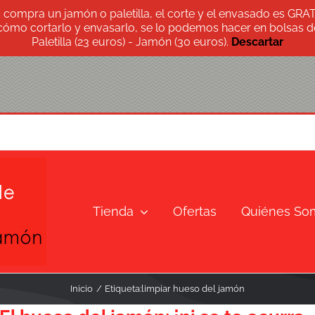
s compra un jamón o paletilla, el corte y el envasado es GRA
 cómo cortarlo y envasarlo, se lo podemos hacer en bolsas de
Paletilla (23 euros) - Jamón (30 euros).
Descartar
Tienda
Ofertas
Quiénes So
Inicio
Etiqueta:
limpiar hueso del jamón