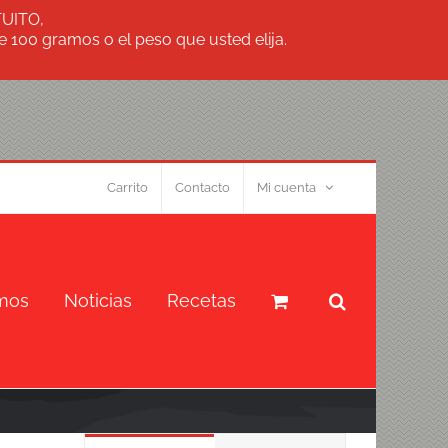
TUITO,
 100 gramos o el peso que usted elija.
Carrito
Contacto
Mi cuenta
mos
Noticias
Recetas