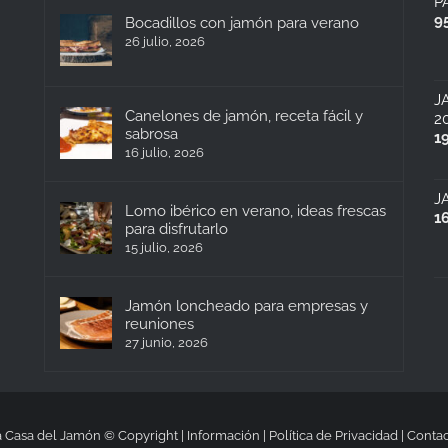
P
9
Bocadillos con jamón para verano
26 julio, 2026
J
Canelones de jamón, receta fácil y
2
sabrosa
1
16 julio, 2026
J
Lomo ibérico en verano, ideas frescas
1
para disfrutarlo
15 julio, 2026
Jamón loncheado para empresas y
reuniones
27 junio, 2026
 Casa del Jamón © Copyright |
Información
|
Política de Privacidad
|
Contac