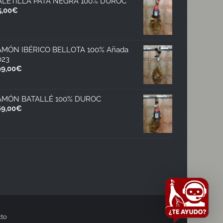
ALETILLA PATA NEGRA 100% DUROC
5,00
€
AMÓN IBÉRICO BELLOTA 100% Añada
023
99,00
€
AMÓN BATALLÉ 100% DUROC
69,00
€
to