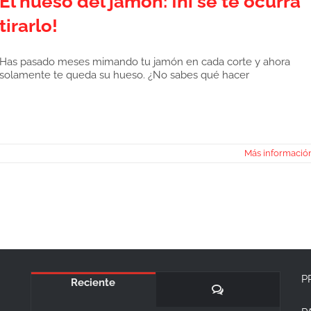
El hueso del jamón: ¡ni se te ocurra
tirarlo!
Has pasado meses mimando tu jamón en cada corte y ahora
solamente te queda su hueso. ¿No sabes qué hacer
Más informació
P
Reciente
Comentarios