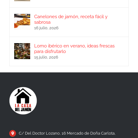
Canelones de jamón, receta fácil y
sabrosa
16 julio, 2026
Lomo ibérico en verano, ideas frescas
para disfrutarlo
15 julio, 2026
C/ Del Doctor Lozano, 16 Mercado de Doña Carlota,