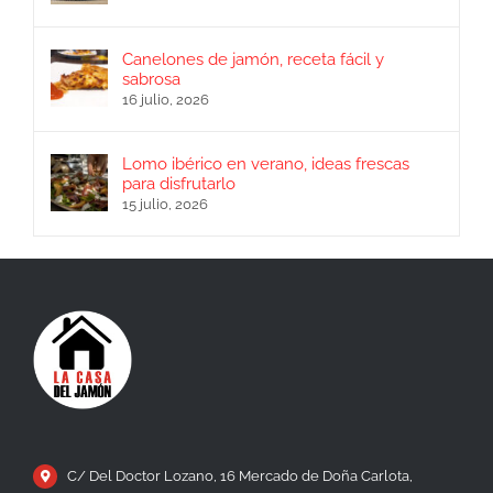
Canelones de jamón, receta fácil y
sabrosa
16 julio, 2026
Lomo ibérico en verano, ideas frescas
para disfrutarlo
15 julio, 2026
C/ Del Doctor Lozano, 16 Mercado de Doña Carlota,