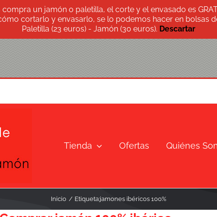
s compra un jamón o paletilla, el corte y el envasado es GRA
 cómo cortarlo y envasarlo, se lo podemos hacer en bolsas de
Paletilla (23 euros) - Jamón (30 euros).
Descartar
Tienda
Ofertas
Quiénes So
Inicio
Etiqueta:
jamones ibéricos 100%