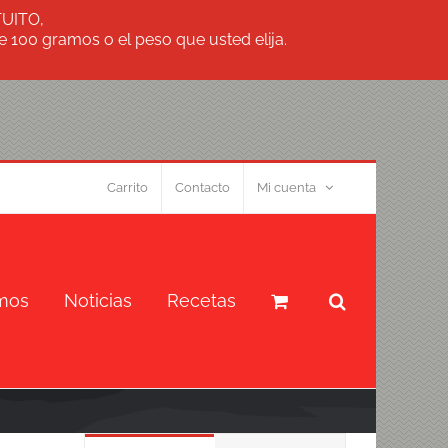
TUITO,
 100 gramos o el peso que usted elija.
Carrito
Contacto
Mi cuenta
mos
Noticias
Recetas