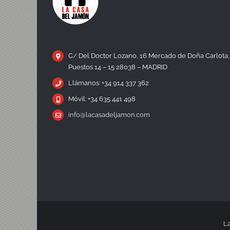
C/ Del Doctor Lozano, 16 Mercado de Doña Carlota,
Puestos 14 – 15 28038 – MADRID
Llámanos: +34 914 337 362
Móvil: +34 635 441 498
info@lacasadeljamon.com
La