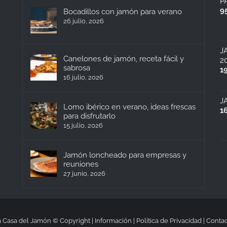
P
9
Bocadillos con jamón para verano
26 julio, 2026
J
Canelones de jamón, receta fácil y
2
sabrosa
1
16 julio, 2026
J
Lomo ibérico en verano, ideas frescas
1
para disfrutarlo
15 julio, 2026
Jamón loncheado para empresas y
reuniones
27 junio, 2026
 Casa del Jamón © Copyright |
Información
|
Política de Privacidad
|
Contac