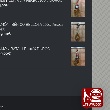
ALETILLA PATA NEGRA 100% DUROC
5,00
€
AMÓN IBÉRICO BELLOTA 100% Añada
023
99,00
€
AMÓN BATALLÉ 100% DUROC
69,00
€
to