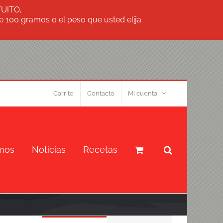
TUITO,
 100 gramos o el peso que usted elija.
Carrito
Contacto
Mi cuenta
mos
Noticias
Recetas