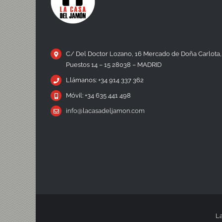
C/ Del Doctor Lozano, 16 Mercado de Doña Carlota,
Puestos 14 – 15 28038 – MADRID
Llámanos: +34 914 337 362
Móvil: +34 635 441 498
info@lacasadeljamon.com
La