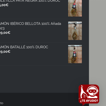
ALETILLA PATA NEGRA 100% DUROC
5,00
€
AMÓN IBÉRICO BELLOTA 100% Añada
023
99,00
€
AMÓN BATALLÉ 100% DUROC
69,00
€
to