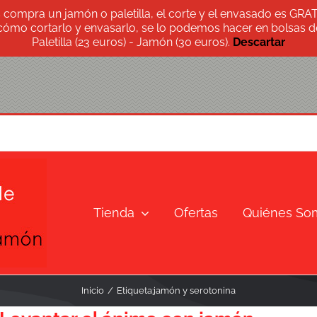
s compra un jamón o paletilla, el corte y el envasado es GRA
 cómo cortarlo y envasarlo, se lo podemos hacer en bolsas de
Paletilla (23 euros) - Jamón (30 euros).
Descartar
Tienda
Ofertas
Quiénes So
Inicio
Etiqueta:
jamón y serotonina