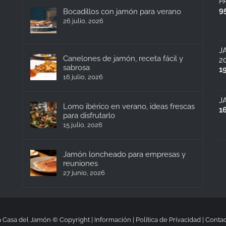
P
9
Bocadillos con jamón para verano
26 julio, 2026
J
Canelones de jamón, receta fácil y
2
sabrosa
1
16 julio, 2026
J
Lomo ibérico en verano, ideas frescas
1
para disfrutarlo
15 julio, 2026
Jamón loncheado para empresas y
reuniones
27 junio, 2026
 Casa del Jamón © Copyright |
Información
|
Política de Privacidad
|
Contac