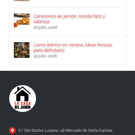
Canelones de jamón, receta fácil y
sabrosa
16 julio, 2026
Lomo ibérico en verano, ideas frescas
para disfrutarlo
15 julio, 2026
C/ Del Doctor Lozano, 16 Mercado de Doña Carlota,