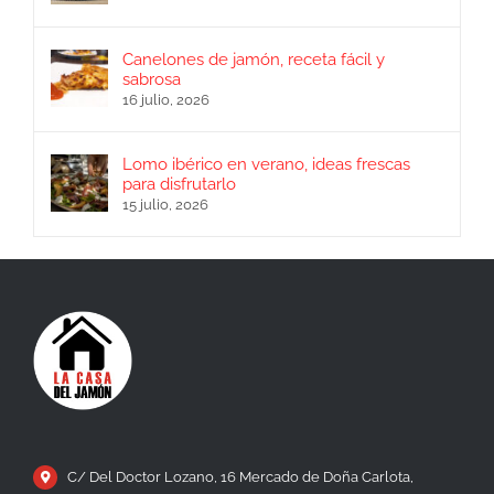
Canelones de jamón, receta fácil y
sabrosa
16 julio, 2026
Lomo ibérico en verano, ideas frescas
para disfrutarlo
15 julio, 2026
C/ Del Doctor Lozano, 16 Mercado de Doña Carlota,