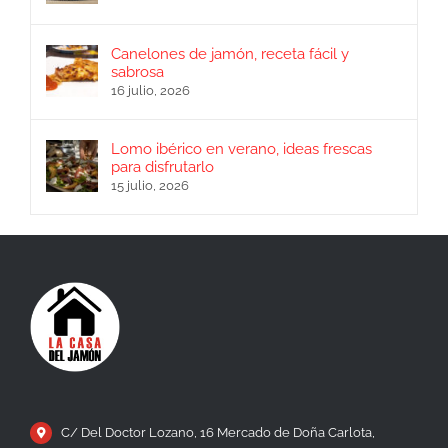
Canelones de jamón, receta fácil y
sabrosa
16 julio, 2026
Lomo ibérico en verano, ideas frescas
para disfrutarlo
15 julio, 2026
C/ Del Doctor Lozano, 16 Mercado de Doña Carlota,