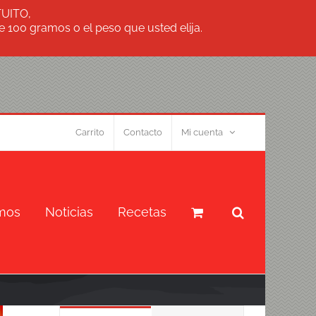
TUITO,
 100 gramos o el peso que usted elija.
Carrito
Contacto
Mi cuenta
mos
Noticias
Recetas