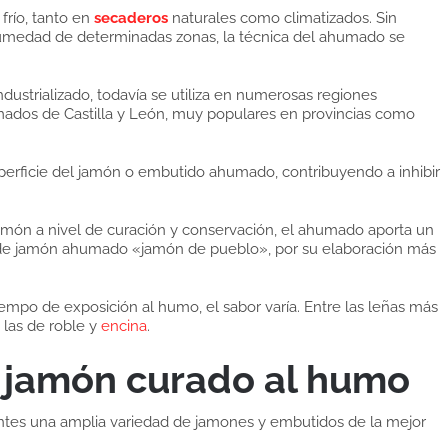
frío, tanto en
secaderos
naturales como climatizados. Sin
humedad de determinadas zonas, la técnica del ahumado se
ustrializado, todavía se utiliza en numerosas regiones
mados de Castilla y León, muy populares en provincias como
rficie del jamón o embutido ahumado, contribuyendo a inhibir
amón a nivel de curación y conservación, el ahumado aporta un
o de jamón ahumado «jamón de pueblo», por su elaboración más
tiempo de exposición al humo, el sabor varía. Entre las leñas más
 las de roble y
encina
.
l jamón curado al humo
ntes una amplia variedad de jamones y embutidos de la mejor