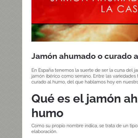
Jamón ahumado o curado a
En España tenemos la suerte de ser la cuna del j
jamón ibérico como serrano. Entre las variedades
curado al humo, del que hablamos hoy en nuestr
Qué es el jamón a
humo
Como su propio nombre indica, se trata de un tipo
elaboración.