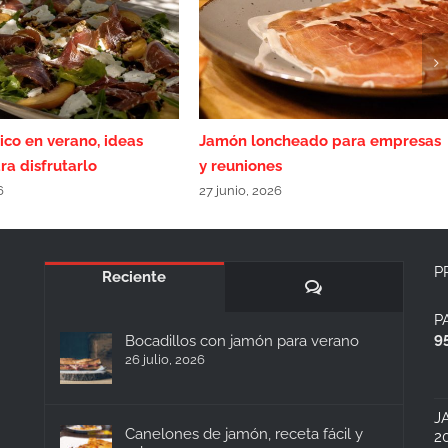
ico en verano, ideas
Jamón loncheado para empresas
ra disfrutarlo
y reuniones
6
27 junio, 2026
P
Reciente
Comentarios
P
9
Bocadillos con jamón para verano
26 julio, 2026
J
Canelones de jamón, receta fácil y
2