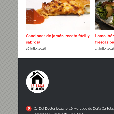
ara verano
Canelones de jamón, receta fácil y
Lomo ibér
sabrosa
frescas pa
16 julio, 2026
15 julio, 202
C/ Del Doctor Lozano, 16 Mercado de Doña Carlota,