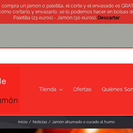
s compra un jamón o paletilla, el corte y el envasado es GRA
 cómo cortarlo y envasarlo, se lo podemos hacer en bolsas de
Paletilla (23 euros) - Jamón (30 euros).
Descartar
Tienda
Ofertas
Quiénes So
Inicio
Noticias
Jamón ahumado o curado al humo