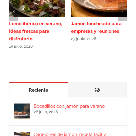
eado para
Ácaros del jamón, cómo
Bocadillos con ja
reuniones
detectar el piojillo
para verano
13 junio, 2026
26 julio, 2026
Comentarios
Reciente
Bocadillos con jamón para verano
26 julio, 2026
Canelones de jamón, receta fácil y
sabrosa