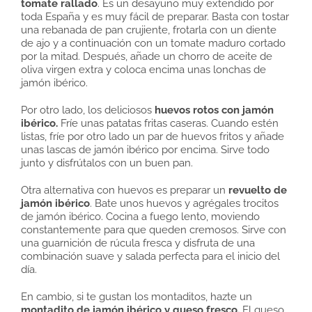
tomate rallado
. Es un desayuno muy extendido por
toda España y es muy fácil de preparar. Basta con tostar
una rebanada de pan crujiente, frotarla con un diente
de ajo y a continuación con un tomate maduro cortado
por la mitad. Después, añade un chorro de aceite de
oliva virgen extra y coloca encima unas lonchas de
jamón ibérico.
Por otro lado, los deliciosos
huevos rotos con jamón
ibérico.
Fríe unas patatas fritas caseras. Cuando estén
listas, fríe por otro lado un par de huevos fritos y añade
unas lascas de jamón ibérico por encima. Sirve todo
junto y disfrútalos con un buen pan.
Otra alternativa con huevos es preparar un
revuelto de
jamón ibérico
. Bate unos huevos y agrégales trocitos
de jamón ibérico. Cocina a fuego lento, moviendo
constantemente para que queden cremosos. Sirve con
una guarnición de rúcula fresca y disfruta de una
combinación suave y salada perfecta para el inicio del
día.
En cambio, si te gustan los montaditos, hazte un
montadito de jamón ibérico y queso fresco.
El queso