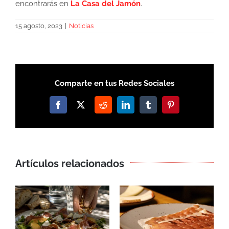
encontrarás en
La Casa del Jamón
.
15 agosto, 2023
|
Noticias
Comparte en tus Redes Sociales
Facebook
X
Reddit
LinkedIn
Tumblr
Pinterest
Artículos relacionados