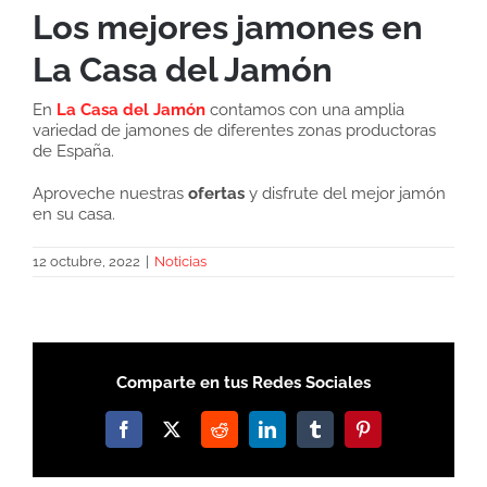
Los mejores jamones en
La Casa del Jamón
En
La Casa del Jamón
contamos con una amplia
variedad de jamones de diferentes zonas productoras
de España.
Aproveche nuestras
ofertas
y disfrute del mejor jamón
en su casa.
12 octubre, 2022
|
Noticias
Comparte en tus Redes Sociales
Facebook
X
Reddit
LinkedIn
Tumblr
Pinterest