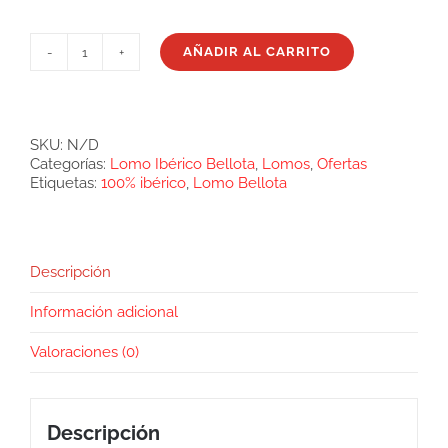
AÑADIR AL CARRITO
Lomo
de
bellota
100%iberico
Fisan
SKU:
N/D
cantidad
Categorías:
Lomo Ibérico Bellota
,
Lomos
,
Ofertas
Etiquetas:
100% ibérico
,
Lomo Bellota
Descripción
Información adicional
Valoraciones (0)
Descripción