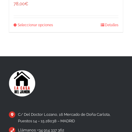
78,00
€
Este
Seleccionar opciones
Detalles
producto
tiene
múltiples
variantes.
Las
opciones
se
pueden
elegir
en
la
página
de
producto
C/ Del Doctor Lozano, 16 Mercado de Doña Carlota,
Puestos 14 – 15 28038 – MADRID
Llámanos: +34 914 337 362