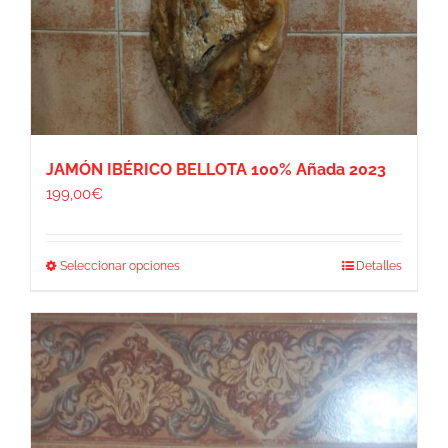
JAMÓN IBÉRICO BELLOTA 100% Añada 2023
199,00
€
Este
Seleccionar opciones
Detalles
producto
tiene
múltiples
variantes.
Las
opciones
se
pueden
elegir