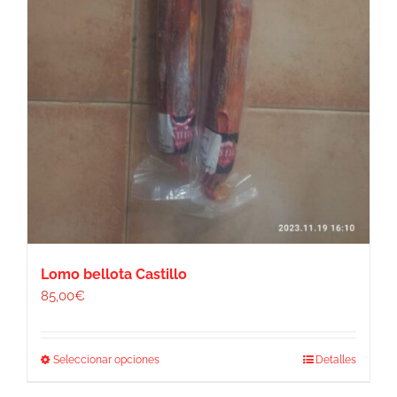
Lomo bellota Castillo
85,00
€
Este
Seleccionar opciones
Detalles
producto
tiene