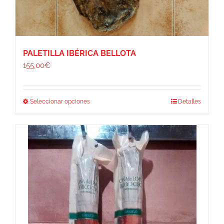
PALETILLA IBÉRICA BELLOTA
155,00
€
Este
Seleccionar opciones
Detalles
producto
tiene
múltiples
variantes.
Las
opciones
se
pueden
elegir
en
la
página