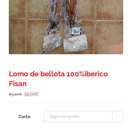
Lomo de bellota 100%iberico
Fisan
El
El
55,00
€
65,00
€
precio
precio
original
actual
era:
es:
65,00€.
55,00€.
Corte
