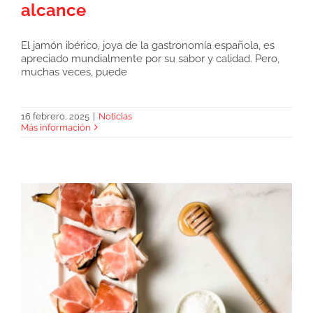
alcance
Jamón ibérico en lonchas, comodidad y
El jamón ibérico, joya de la gastronomía española, es
calidad a tu alcance
apreciado mundialmente por su sabor y calidad. Pero,
muchas veces, puede
16 febrero, 2025
|
Noticias
Más información