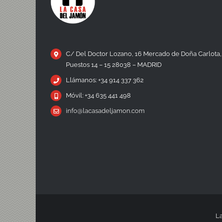
C/ Del Doctor Lozano, 16 Mercado de Doña Carlota,
Puestos 14 – 15 28038 – MADRID
Llámanos: +34 914 337 362
Móvil: +34 635 441 498
info@lacasadeljamon.com
La