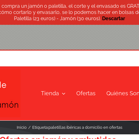
s compra un jamón o paletilla, el corte y el envasado es GRA
 cómo cortarlo y envasarlo, se lo podemos hacer en bolsas de
Paletilla (23 euros) - Jamón (30 euros).
Descartar
Tienda
Ofertas
Quiénes So
Inicio
Etiqueta:
paletillas ibéricas a domicilio en ofertas