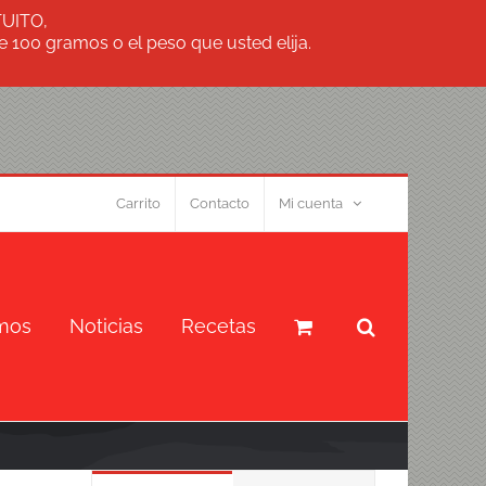
TUITO,
 100 gramos o el peso que usted elija.
Carrito
Contacto
Mi cuenta
mos
Noticias
Recetas