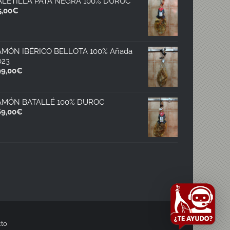
ALETILLA PATA NEGRA 100% DUROC
5,00
€
AMÓN IBÉRICO BELLOTA 100% Añada
023
99,00
€
AMÓN BATALLÉ 100% DUROC
69,00
€
to