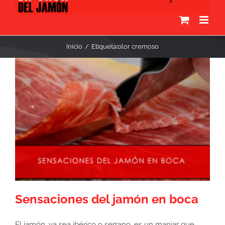
Inicio
Etiqueta:
olor cremoso
Sensaciones del jamón en boca
El jamón, ya sea ibérico o serrano, es un manjar que