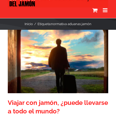
Inicio
Etiqueta:
normativa aduanas jamón
Viajar con jamón, ¿puede llevarse
a todo el mundo?