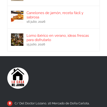
Canelones de jamón, receta fácil y
sabrosa
16 julio, 2026
Lomo ibérico en verano, ideas frescas
para disfrutarlo
15 julio, 2026
C/ Del Doctor Lozano, 16 Mercado de Doña Carlota,