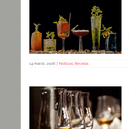
14 marzo, 2026
|
Noticias
,
Recetas
Maridaje del jamón con bebidas sin
alcohol