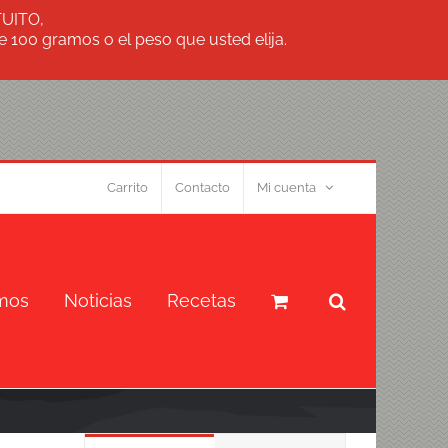
TUITO,
 100 gramos o el peso que usted elija.
Carrito
Contacto
Mi cuenta
mos
Noticias
Recetas