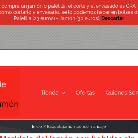
s compra un jamón o paletilla, el corte y el envasado es GRA
 cómo cortarlo y envasarlo, se lo podemos hacer en bolsas de
Paletilla (23 euros) - Jamón (30 euros).
Descartar
Tienda
Ofertas
Quiénes So
Inicio
Etiqueta:
jamón ibérico maridaje