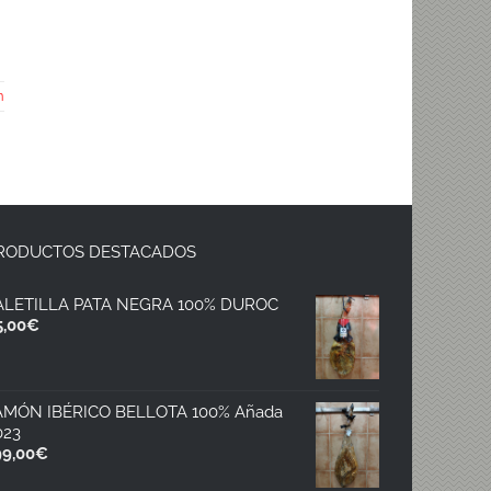
n
RODUCTOS DESTACADOS
ALETILLA PATA NEGRA 100% DUROC
5,00
€
AMÓN IBÉRICO BELLOTA 100% Añada
023
99,00
€