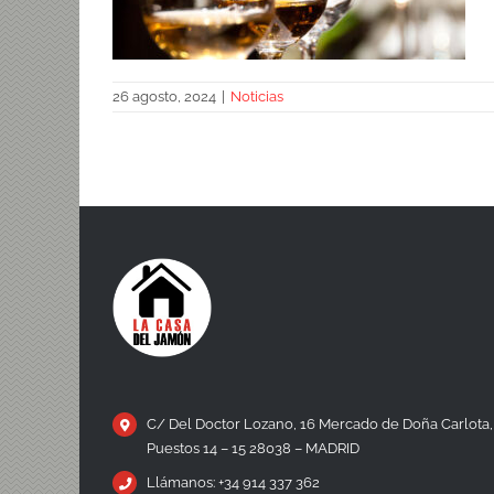
26 agosto, 2024
|
Noticias
Jamón ibérico con vino fino, la
combinación de moda
C/ Del Doctor Lozano, 16 Mercado de Doña Carlota,
Puestos 14 – 15 28038 – MADRID
Llámanos: +34 914 337 362