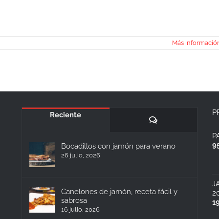
Más informació
P
Reciente
Comentarios
P
9
Bocadillos con jamón para verano
26 julio, 2026
J
Canelones de jamón, receta fácil y
2
sabrosa
1
16 julio, 2026