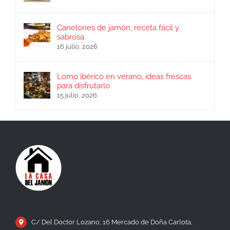
Canelones de jamón, receta fácil y
sabrosa
16 julio, 2026
Lomo ibérico en verano, ideas frescas
para disfrutarlo
15 julio, 2026
C/ Del Doctor Lozano, 16 Mercado de Doña Carlota,