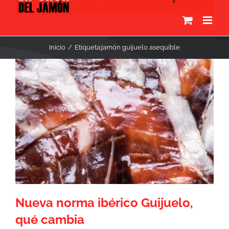
Inicio
Etiqueta:
jamón guijuelo asequible
Nueva norma ibérico Guijuelo,
qué cambia