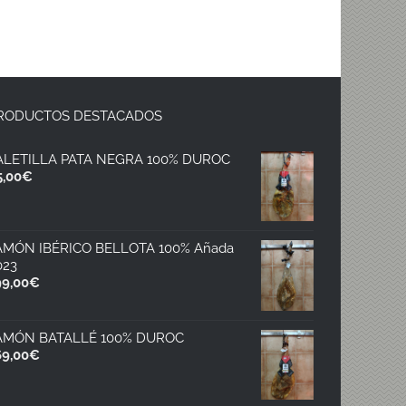
el piojillo
26 julio, 2026
13 junio, 2026
RODUCTOS DESTACADOS
ALETILLA PATA NEGRA 100% DUROC
5,00
€
AMÓN IBÉRICO BELLOTA 100% Añada
023
99,00
€
AMÓN BATALLÉ 100% DUROC
69,00
€