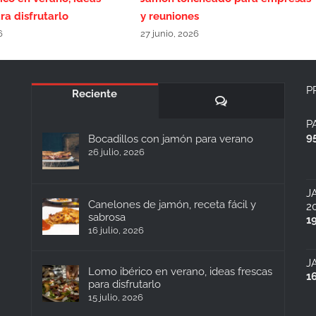
ra disfrutarlo
y reuniones
6
27 junio, 2026
P
Reciente
Comentarios
P
9
Bocadillos con jamón para verano
26 julio, 2026
J
Canelones de jamón, receta fácil y
2
sabrosa
1
16 julio, 2026
J
Lomo ibérico en verano, ideas frescas
1
para disfrutarlo
15 julio, 2026