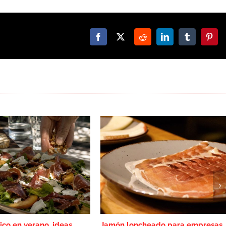
Facebook
X
Reddit
LinkedIn
Tumblr
Pinte
ico en verano, ideas
Jamón loncheado para empresas