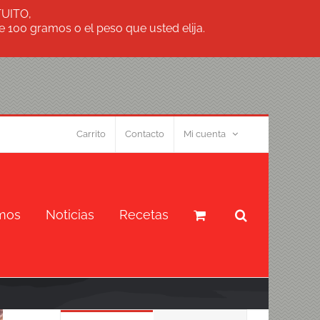
TUITO,
 100 gramos o el peso que usted elija.
Carrito
Contacto
Mi cuenta
mos
Noticias
Recetas