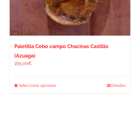
Paletilla Cebo campo Chacinas Castillo
(Azuaga)
165,00
€
Este
Seleccionar opciones
Detalles
producto
tiene
múltiples
variantes.
Las
opciones
se
pueden
elegir