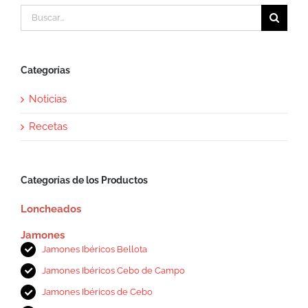
Buscar:
en
la
página
de
producto
Categorías
Noticias
Recetas
Categorías de los Productos
Loncheados
Jamones
Jamones Ibéricos Bellota
Jamones Ibéricos Cebo de Campo
Jamones Ibéricos de Cebo