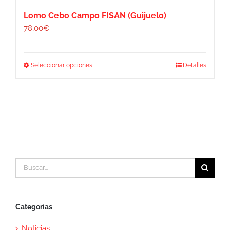
Lomo Cebo Campo FISAN (Guijuelo)
78,00
€
Este
Seleccionar opciones
Detalles
producto
tiene
múltiples
variantes.
Las
opciones
se
pueden
elegir
Buscar:
en
la
página
de
producto
Categorías
Noticias