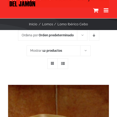
Inicio
Lomos
Lomo Ibérico Cebo
Ordena por
Orden predeterminado
Mostrar
12 productos