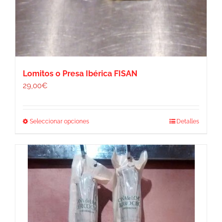
Lomitos o Presa Ibérica FISAN
29,00
€
Este
Seleccionar opciones
Detalles
producto
tiene
múltiples
variantes.
Las
opciones
se
pueden
elegir
en