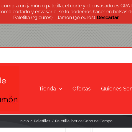
s compra un jamón o paletilla, el corte y el envasado es GRA
 cómo cortarlo y envasarlo, se lo podemos hacer en bolsas de
Paletilla (23 euros) - Jamón (30 euros).
Descartar
Tienda
Ofertas
Quiénes So
Inicio
Paletillas
Paletilla Ibérica Cebo de Campo