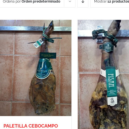
Ordena por
Orden predeterminado
Mostrar
12 producto
PALETILLA CEBOCAMPO