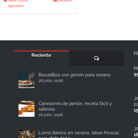
Este
Seleccionar
Detalles
producto
opciones
tiene
múltiples
variantes.
Las
opciones
se
pueden
elegir
P
Reciente
Comentarios
en
la
P
página
9
Bocadillos con jamón para verano
de
26 julio, 2026
producto
J
Canelones de jamón, receta fácil y
2
sabrosa
1
16 julio, 2026
J
Lomo ibérico en verano, ideas frescas
1