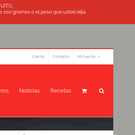
TUITO,
 100 gramos o el peso que usted elija.
Carrito
Contacto
Mi cuenta
mos
Noticias
Recetas