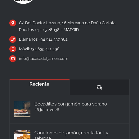
C/ Del Doctor Lozano, 16 Mercado de Doña Carlota,
Puestos 14 – 15 28038 – MADRID
Llámanos: +34 914 337 362
Móvil: +34 635 441 498
info@lacasadeljamon.com
Reciente
Comentarios
Bocadillos con jamón para verano
26 julio, 2026
Canelones de jamón, receta fácil y
sabrosa